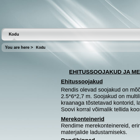
Kodu
You are here >
Kodu
EHITUSSOOJAKUD JA M
Ehitussoojakud
Rendis olevad soojakud on mõõ
2.5*6*2,7 m. Soojakud on multili
kraanaga tõstetavad kontorid, la
Soovi korral võimalik tellida ko
Merekonteinerid
Rendime merekonteinereid, eri
materjalide ladustamiseks.