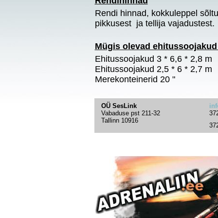
Rendihinnad
Rendi hinnad, kokkuleppel sõltu
pikkusest ja tellija vajadustest.
Mügis olevad ehitussoojakud 
Ehitussoojakud 3 * 6,6 * 2,8 m
Ehitussoojakud 2,5 * 6 * 2,7 m
Merekonteinerid 20 "
OÜ SesLink
in
Vabaduse pst 211-32
37
Tallinn 10916
37