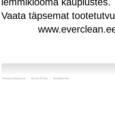
lemmiklooma kauplustes.
Vaata täpsemat tootetutvu
www.everclean.e
Privacy Statement
|
Terms Of Use
|
DnnSkin.Net