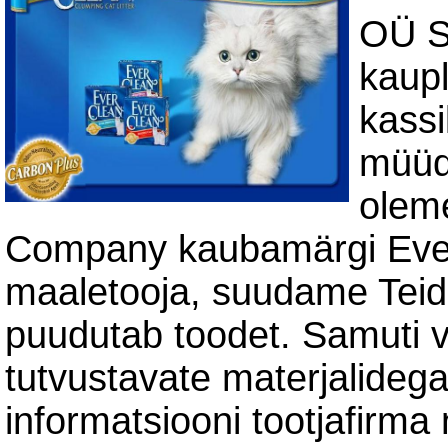
OÜ S
kaup
kassi
müü
oleme
Company kaubamärgi Ever 
maaletooja, suudame Teid
puudutab toodet. Samuti 
tutvustavate materjalideg
informatsiooni tootjafirma